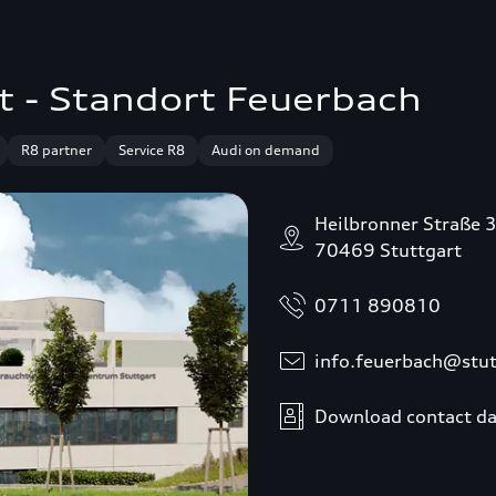
t - Standort Feuerbach
R8 partner
Service R8
Audi on demand
Heilbronner Straße 
70469 Stuttgart
0711 890810
info.feuerbach@stut
Download contact da