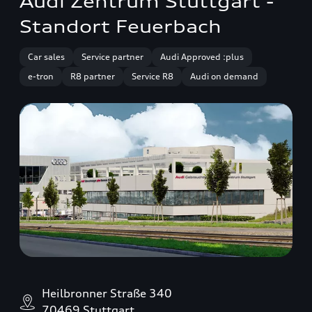
Audi Zentrum Stuttgart -
Standort Feuerbach
Car sales
Service partner
Audi Approved :plus
e-tron
R8 partner
Service R8
Audi on demand
Heilbronner Straße 340
70469 Stuttgart