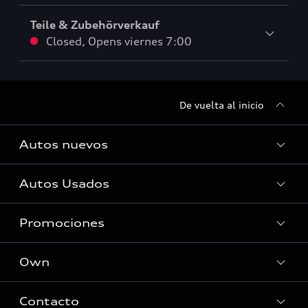
Teile & Zubehörverkauf
Closed
,
Opens
viernes 7:00
De vuelta al inicio
Autos nuevos
Autos Usados
Autos Nuevos
Promociones
Autos Usados
Own
Promociones
Contacto
myAudi