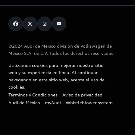
About myAudi
Contáctanos
Audi Financial Services
Audi collection store
©2024 Audi de México división de Volkswagen de
Accessories
México S.A. de C.V. Todos los derechos reservados.
Audi connect
Utilizamos cookies para mejorar nuestro sitio
Service and Parts
web y su experiencia en línea. Al continuar
navegando en este sitio web, acepta el uso de
Roadside Assistance
cookies.
Términos y Condiciones
Aviso de privacidad
In-Use Verification Program
Audi de México
myAudi
Whistleblower system